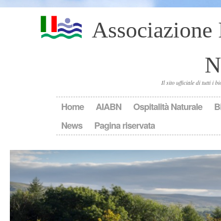
Associazione 
N
Il sito ufficiale di tutti i
Home
AIABN
Ospitalità Naturale
B
News
Pagina riservata