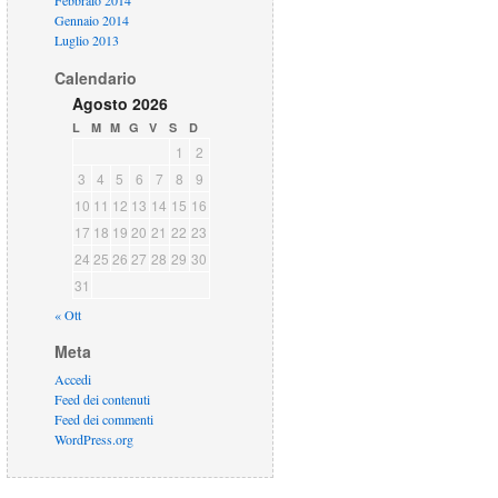
Febbraio 2014
Gennaio 2014
Luglio 2013
Calendario
Agosto 2026
L
M
M
G
V
S
D
1
2
3
4
5
6
7
8
9
10
11
12
13
14
15
16
17
18
19
20
21
22
23
24
25
26
27
28
29
30
31
« Ott
Meta
Accedi
Feed dei contenuti
Feed dei commenti
WordPress.org